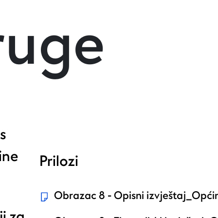
ruge
s
ine
Prilozi
Obrazac 8 - Opisni izvještaj_Opć
i za