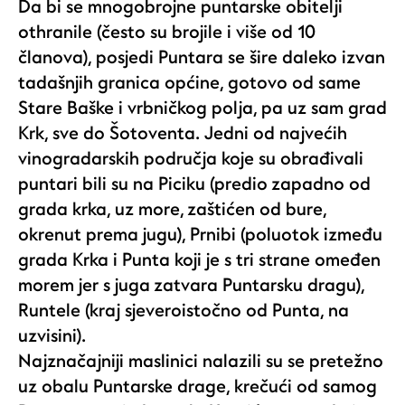
Da bi se mnogobrojne puntarske obitelji
othranile (često su brojile i više od 10
članova), posjedi Puntara se šire daleko izvan
tadašnjih granica općine, gotovo od same
Stare Baške i vrbničkog polja, pa uz sam grad
Krk, sve do Šotoventa. Jedni od najvećih
vinogradarskih područja koje su obrađivali
puntari bili su na Piciku (predio zapadno od
grada krka, uz more, zaštićen od bure,
okrenut prema jugu), Prnibi (poluotok između
grada Krka i Punta koji je s tri strane omeđen
morem jer s juga zatvara Puntarsku dragu),
Runtele (kraj sjeveroistočno od Punta, na
uzvisini).
Najznačajniji maslinici nalazili su se pretežno
uz obalu Puntarske drage, krečući od samog