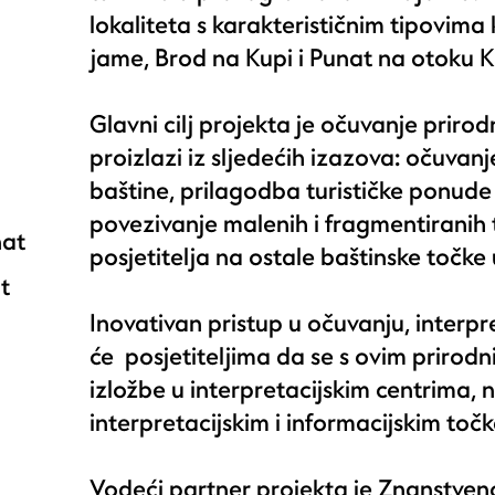
lokaliteta s karakterističnim tipovima
jame, Brod na Kupi i Punat na otoku K
Glavni cilj projekta je očuvanje prirod
proizlazi iz sljedećih izazova: očuvanj
baštine, prilagodba turističke ponud
povezivanje malenih i fragmentiranih 
nat
posjetitelja na ostale baštinske točk
t
Inovativan pristup u očuvanju, interpr
će posjetiteljima da se s ovim priro
izložbe u interpretacijskim centrima,
interpretacijskim i informacijskim toč
Vodeći partner projekta je Znanstven