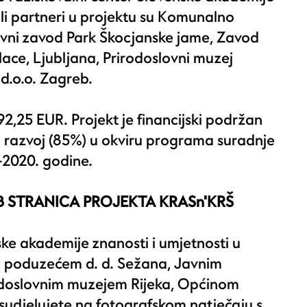
ali partneri u projektu su Komunalno
avni zavod Park Škocjanske jame, Zavod
ce, Ljubljana, Prirodoslovni muzej
d.o.o. Zagreb.
2,25 EUR. Projekt je financijski podržan
 razvoj (85%) u okviru programa suradnje
-2020. godine.
B STRANICA PROJEKTA KRASn'KRŠ
ke akademije znanosti i umjetnosti u
 poduzećem d. d. Sežana, Javnim
odoslovnim muzejem Rijeka, Općinom
sudjelujete na fotografskom natječaju s