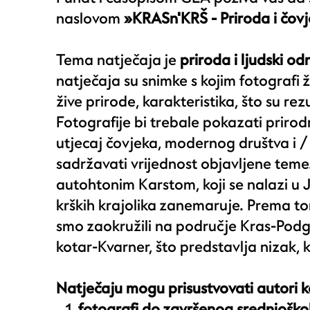
naslovom
»KRASn'KRŠ - Priroda i čovj
Tema natječaja je
priroda i ljudski o
natječaja su snimke s kojim fotografi 
žive prirode, karakteristika, što su rez
Fotografije bi trebale pokazati prirodn
utjecaj čovjeka, modernog društva i / i
sadržavati vrijednost objavljene teme
autohtonim Karstom, koji se nalazi u 
krških krajolika zanemaruje. Prema t
smo zaokružili na područje Kras-Podgo
kotar-Kvarner, što predstavlja nizak, ko
Natječaju mogu prisustvovati autori ko
fotografi do završenog srednjoškol