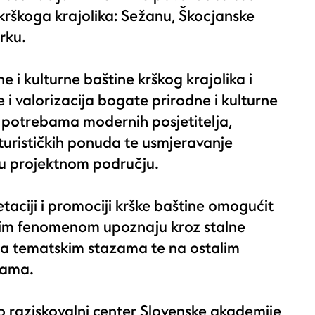
 krškoga krajolika: Sežanu, Škocjanske
rku.
ne i kulturne baštine krškog krajolika i
e i valorizacija bogate prirodne i kulturne
e potrebama modernih posjetitelja,
turističkih ponuda te usmjeravanje
e u projektnom području.
etaciji i promociji krške baštine omogućit
dnim fenomenom upoznaju kroz stalne
 na tematskim stazama te na ostalim
kama.
o raziskovalni center Slovenske akademije