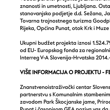
znanosti in umetnosti, Ljubljana. Ost
stanovanjsko podjetje d.d. Sežana, J
Tovarna trajnostnega turizma Goodpla
Rijeka, Općina Punat, otok Krk i Muze 
Ukupni budžet projekta iznosi 1.524.79
od EU- Europskog fonda za regionalni
Interreg V-A Slovenija-Hrvatska 2014.
VIŠE INFORMACIJA O PROJEKTU -
F
Znanstvenoistraživački centar Slovens
partnerstvu s Komunalnim stambenim
zavodom Park Škocjanske jame, Prir
Punat i časopisom GEA poziva vas da 