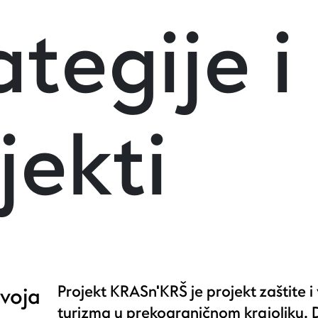
ategije i
jekti
Projekt KRASn'KRŠ je projekt zaštite i
zvoja
turizma u prekograničnom krajoliku. 