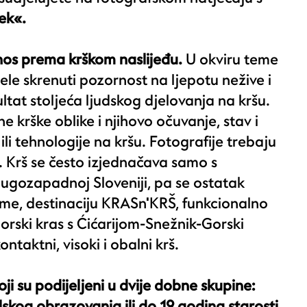
ek«.
dnos prema krškom naslijeđu.
U okviru teme
žele skrenuti pozornost na ljepotu nežive i
ultat stoljeća ljudskog djelovanja na kršu.
e krške oblike i njihovo očuvanje, stav i
li tehnologije na kršu. Fotografije trebaju
. Krš se često izjednačava samo s
Jugozapadnoj Sloveniji, pa se ostatak
ome, destinaciju KRASn'KRŠ, funkcionalno
rski kras s Ćićarijom-Snežnik-Gorski
ntaktni, visoki i obalni krš.
ji su podijeljeni u dvije dobne skupine:
skog obrazovanja ili do 19 godina starosti