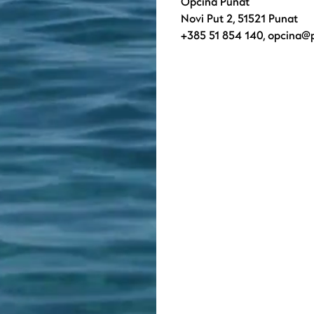
Općina Punat
Novi Put 2, 51521 Punat
+385 51 854 140
,
opcina@p