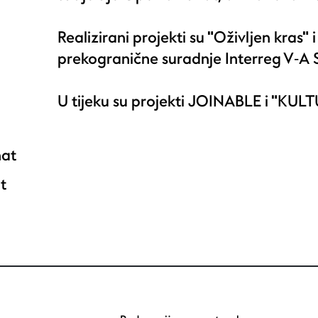
Realizirani projekti su "Oživljen kras
prekogranične suradnje Interreg V‐A 
U tijeku su projekti JOINABLE i "K
nat
t