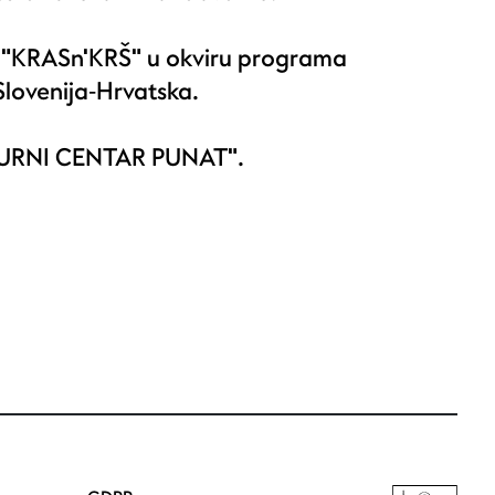
" i "KRASn'KRŠ" u okviru programa
Slovenija‐Hrvatska.
ULTURNI CENTAR PUNAT".