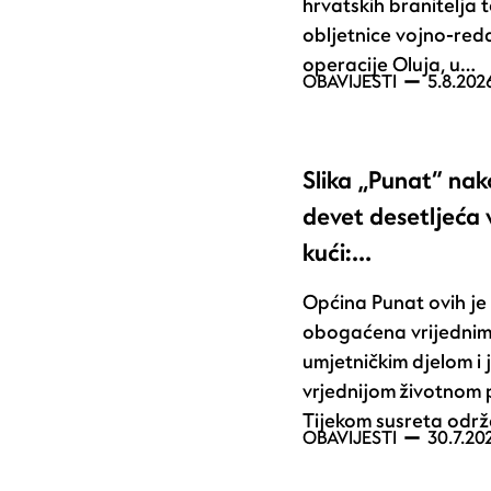
hrvatskih branitelja t
obljetnice vojno-red
operacije Oluja, u…
OBAVIJESTI
5.8.202
Slika „Punat“ na
devet desetljeća
kući:…
Općina Punat ovih j
obogaćena vrijedni
umjetničkim djelom i 
vrjednijom životnom 
Tijekom susreta odr
OBAVIJESTI
30.7.20