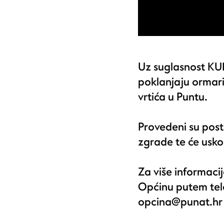
Uz suglasnost KU
poklanjaju ormari
vrtića u Puntu.
Provedeni su post
zgrade te će usko
Za više informaci
Općinu putem tele
opcina@punat.hr