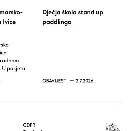
imorsko-
Dječja škola stand up
 Ivice
paddlinga
rsko-
ica
u radnom
. U posjetu
.
OBAVIJESTI
2.7.2026.
GDPR