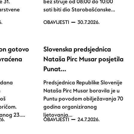
e 31.
bez struje od 08:00 do 10:00
arstvene
sati biti dio Starobašćanske…
6.
OBAVIJESTI
30.7.2026.
kon gotovo
Slovenska predsjednica
 vraćena
Nataša Pirc Musar posjetila
Punat…
e dana
Predsjednica Republike Slovenije
m
Nataša Pirc Musar boravila je u
još
Puntu povodom obilježavanja 70
pričom.
godina organiziranog
žanog 23.…
ljetovanja…
26.
OBAVIJESTI
24.7.2026.