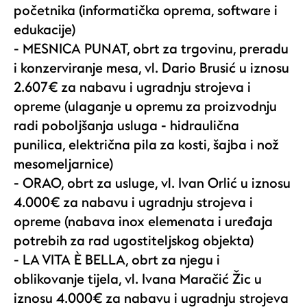
početnika (informatička oprema, software i
edukacije)
- MESNICA PUNAT, obrt za trgovinu, preradu
i konzerviranje mesa, vl. Dario Brusić u iznosu
2.607€ za nabavu i ugradnju strojeva i
opreme (ulaganje u opremu za proizvodnju
radi poboljšanja usluga - hidraulična
punilica, električna pila za kosti, šajba i nož
mesomeljarnice)
- ORAO, obrt za usluge, vl. Ivan Orlić u iznosu
4.000€ za nabavu i ugradnju strojeva i
opreme (nabava inox elemenata i uređaja
potrebih za rad ugostiteljskog objekta)
- LA VITA È BELLA, obrt za njegu i
oblikovanje tijela, vl. Ivana Maračić Žic u
iznosu 4.000€ za nabavu i ugradnju strojeva