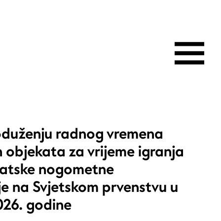
oduženju radnog vremena
h objekata za vrijeme igranja
vatske nogometne
je na Svjetskom prvenstvu u
26. godine