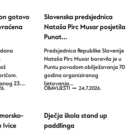
kon gotovo
Slovenska predsjednica
 vraćena
Nataša Pirc Musar posjetila
Punat…
e dana
Predsjednica Republike Slovenije
m
Nataša Pirc Musar boravila je u
još
Puntu povodom obilježavanja 70
pričom.
godina organiziranog
žanog 23.…
ljetovanja…
26.
OBAVIJESTI
24.7.2026.
imorsko-
Dječja škola stand up
 Ivice
paddlinga