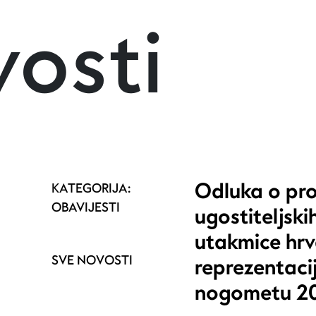
osti
Odluka o pr
KATEGORIJA:
OBAVIJESTI
ugostiteljski
utakmice hr
SVE NOVOSTI
reprezentaci
nogometu 20