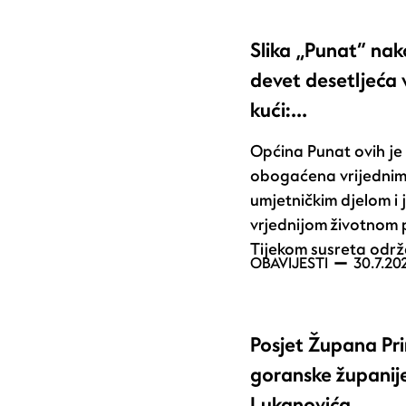
Slika „Punat“ na
devet desetljeća
kući:…
Općina Punat ovih j
obogaćena vrijedni
umjetničkim djelom i 
vrjednijom životnom 
Tijekom susreta odr
OBAVIJESTI
30.7.20
Posjet Župana Pr
goranske županije
Lukanovića…