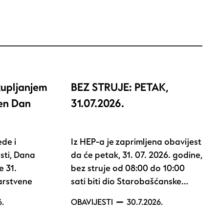
kupljanjem
BEZ STRUJE: PETAK,
žen Dan
31.07.2026.
de i
Iz HEP-a je zaprimljena obavijest
sti, Dana
da će petak, 31. 07. 2026. godine,
e 31.
bez struje od 08:00 do 10:00
arstvene
sati biti dio Starobašćanske…
6.
OBAVIJESTI
30.7.2026.