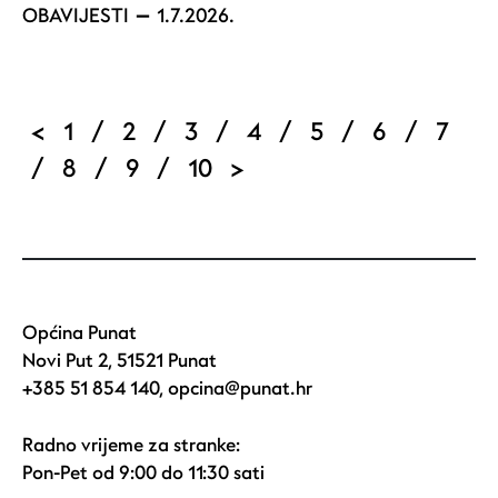
OBAVIJESTI
1.7.2026.
Pagination
Previous page
Page
Current page
Page
Page
Page
Page
Page
<
1
/
2
/
3
/
4
/
5
/
6
/
7
Page
Page
Page
Next page
/
8
/
9
/
10
>
Općina Punat
Novi Put 2, 51521 Punat
+385 51 854 140
,
opcina@punat.hr
Radno vrijeme za stranke:
Pon-Pet od 9:00 do 11:30 sati