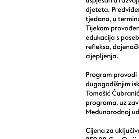
uspješan u razvoj
djeteta. Predviđ
tjedana, u termin
Tijekom provođen
edukacija s pose
refleksa, dojenač
cijepljenja.
Program provodi li
dugogodišnjim isk
Tomašić Čubranić,
programa, uz zav
Međunarodnoj udr
Cijena za uključi