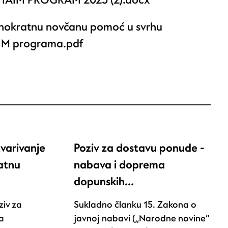
- IAIM PROGRAM 2025 (2).docx
dnokratnu novčanu pomoć u svrhu
IM programa.pdf
tvarivanje
Poziv za dostavu ponude -
atnu
nabava i doprema
dopunskih…
ziv za
Sukladno članku 15. Zakona o
a
javnoj nabavi („Narodne novine“