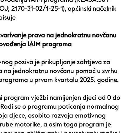
J; 2170-31-02/1-25-1), općinski načelnik
pisuje
tvarivanje prava na jednokratnu novčanu
rovođenja IAIM programa
og poziva je prikupljanje zahtjeva za
va na jednokratnu novčanu pomoć u svrhu
programa u prvom kvartalu 2025. godine.
ni program vježbi namijenjen djeci od 0 do
. Radi se o programu poticanja normalnog
oja djece, osobito razvoja emotivnog
grube motorike, a osim toga program je