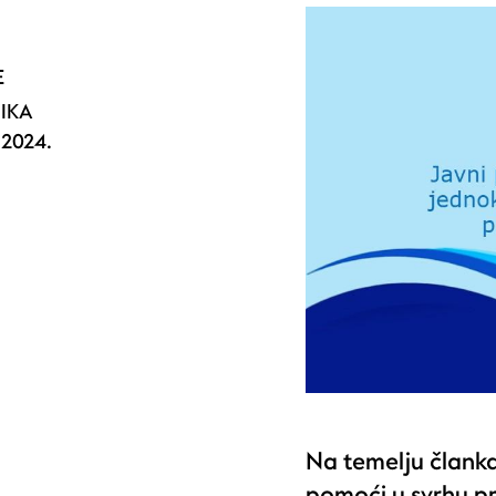
E
NIKA
2024.
.
Na temelju članka
pomoći u svrhu p