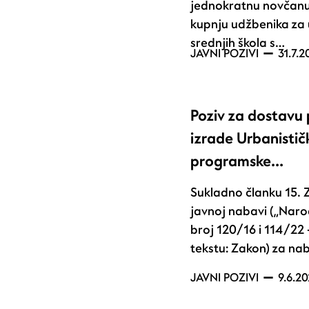
jednokratnu novčan
kupnju udžbenika za 
srednjih škola s…
JAVNI POZIVI
31.7.2
Poziv za dostavu
izrade Urbanistič
programske…
Sukladno članku 15.
javnoj nabavi („Nar
broj 120/16 i 114/22 
tekstu: Zakon) za na
JAVNI POZIVI
9.6.20