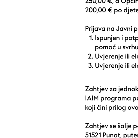
250,00 €, a Općin
200,00 € po djete
Prijava na Javni 
Ispunjen i po
pomoć u svrh
Uvjerenje ili e
Uvjerenje ili e
Zahtjev za jedno
IAIM programa po
koji čini prilog o
Zahtjev se šalje 
51521 Punat, put