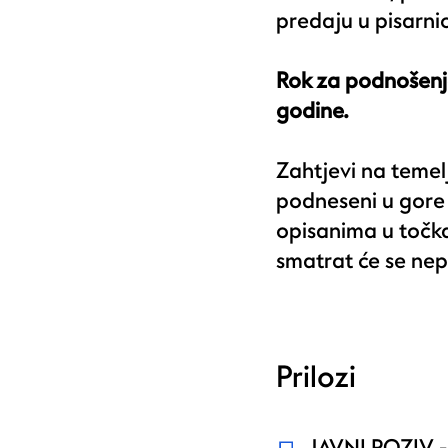
predaju u pisarni
Rok za podnošenje
godine.
Zahtjevi na temel
podneseni u gore 
opisanima u točkam
smatrat će se nepr
Prilozi