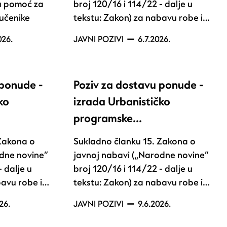
u pomoć za
broj 120/16 i 114/22 - dalje u
učenike
tekstu: Zakon) za nabavu robe i…
026.
JAVNI POZIVI
6.7.2026.
 ponude -
Poziv za dostavu ponude -
ko
izrada Urbanističko
programske…
 Zakona o
Sukladno članku 15. Zakona o
odne novine“
javnoj nabavi („Narodne novine“
- dalje u
broj 120/16 i 114/22 - dalje u
bavu robe i…
tekstu: Zakon) za nabavu robe i…
26.
JAVNI POZIVI
9.6.2026.