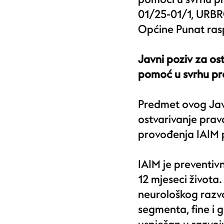
01/25-01/1, URBRO
Općine Punat ras
Javni poziv
za os
pomoć u svrhu p
Predmet ovog Javn
ostvarivanje pra
provođenja IAIM 
IAIM je preventiv
12 mjeseci života
neurološkog razv
segmenta, fine i 