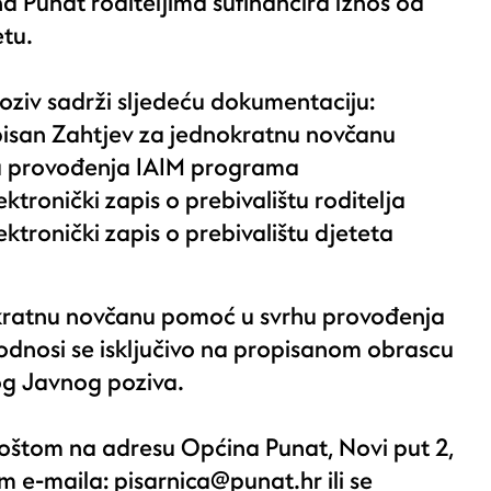
a Punat roditeljima sufinancira iznos od
tu.
poziv sadrži sljedeću dokumentaciju:
tpisan Zahtjev za jednokratnu novčanu
u provođenja IAIM programa
lektronički zapis o prebivalištu roditelja
lektronički zapis o prebivalištu djeteta
kratnu novčanu pomoć u svrhu provođenja
dnosi se isključivo na propisanom obrascu
vog Javnog poziva.
poštom na adresu Općina Punat, Novi put 2,
em e-maila:
pisarnica@punat.hr
ili se