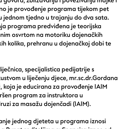
u govora, zbližavanju i povezivanju majke i
eno je provođenje programa tijekom pet
u jednom tjedno u trajanju do dva sata.
ja programa predviđena je teorijska
bnim osvrtom na motoriku dojenačkih
kih kolika, prehranu u dojenačkoj dobi te
ječnica, specijalistica pedijatrije s
ustvom u liječenju djece, mr.sc.dr.Gordana
 koja je educirana za provođenje IAIM
ršen program za instruktora u
uzi za masažu dojenčadi (IAIM).
vanje jednog djeteta u programa iznosi