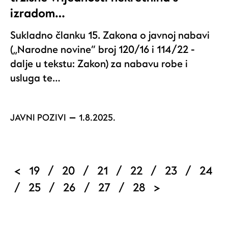
izradom…
Sukladno članku 15. Zakona o javnoj nabavi
(„Narodne novine“ broj 120/16 i 114/22 -
dalje u tekstu: Zakon) za nabavu robe i
usluga te…
JAVNI POZIVI
1.8.2025.
Pagination
Previous page
Page
Page
Page
Page
Current pag
Page
<
19
/
20
/
21
/
22
/
23
/
24
Page
Page
Page
Page
Next page
/
25
/
26
/
27
/
28
>