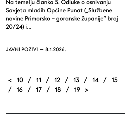
Na temelju članka 5. Odluke o osnivanju
Savjeta mladih Općine Punat („Službene
novine Primorsko – goranske županije“ broj
20/24) i…
JAVNI POZIVI
8.1.2026.
Pagination
Previous page
Page
Page
Page
Page
Current page
Page
<
10
/
11
/
12
/
13
/
14
/
15
Page
Page
Page
Page
Next page
/
16
/
17
/
18
/
19
>