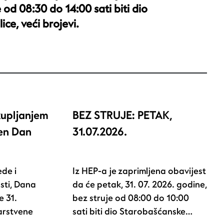
 od 08:30 do 14:00 sati biti dio
ce, veći brojevi.
kupljanjem
BEZ STRUJE: PETAK,
žen Dan
31.07.2026.
de i
Iz HEP-a je zaprimljena obavijest
sti, Dana
da će petak, 31. 07. 2026. godine,
e 31.
bez struje od 08:00 do 10:00
arstvene
sati biti dio Starobašćanske…