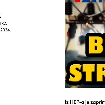
E
NIKA
2024.
.
Iz HEP-a je zapri