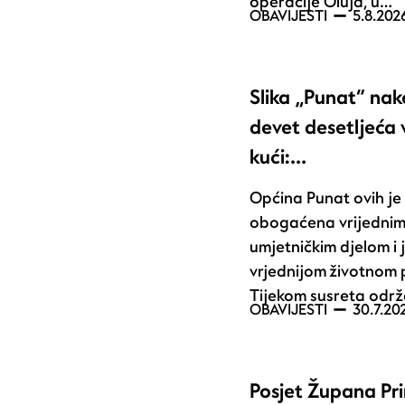
operacije Oluja, u…
OBAVIJESTI
5.8.202
Slika „Punat“ na
devet desetljeća
kući:…
Općina Punat ovih j
obogaćena vrijedni
umjetničkim djelom i 
vrjednijom životnom 
Tijekom susreta odr
OBAVIJESTI
30.7.20
Posjet Župana Pr