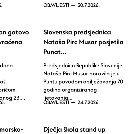
6.
OBAVIJESTI
30.7.2026.
kon gotovo
Slovenska predsjednica
 vraćena
Nataša Pirc Musar posjetila
Punat…
e dana
Predsjednica Republike Slovenije
m
Nataša Pirc Musar boravila je u
još
Puntu povodom obilježavanja 70
pričom.
godina organiziranog
žanog 23.…
ljetovanja…
26.
OBAVIJESTI
24.7.2026.
imorsko-
Dječja škola stand up